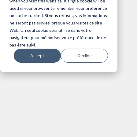
when you visit this website. A single cookie will be
Cloud
Citrix
used in your browser to remember your preference
Managed Services
not to be tracked. Si vous refusez, vos informations
ne seront pas suivies lorsque vous visitez ce site
Web. Un seul cookie sera utilisé dans votre
navigateur pour mémoriser votre préférence de ne
pas être suivi.
Accept
Decline