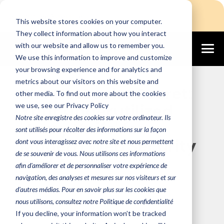
Login
Free Assessment
This website stores cookies on your computer.
They collect information about how you interact
with our website and allow us to remember you.
We use this information to improve and customize
November 5, 2025
your browsing experience and for analytics and
metrics about our visitors on this website and
The NetScaler Secret:
other media. To find out more about the cookies
Your Underutilized
we use, see our Privacy Policy
Notre site enregistre des cookies sur votre ordinateur. Ils
'Army Knife' for
sont utilisés pour récolter des informations sur la façon
Modern Web Security
dont vous interagissez avec notre site et nous permettent
de se souvenir de vous. Nous utilisons ces informations
and AI
afin d'améliorer et de personnaliser votre expérience de
navigation, des analyses et mesures sur nos visiteurs et sur
d'autres médias. Pour en savoir plus sur les cookies que
Team Altanora
nous utilisons, consultez notre Politique de confidentialité
If you decline, your information won’t be tracked