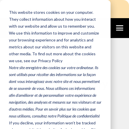
Login
Free Assessment
This website stores cookies on your computer.
They collect information about how you interact
with our website and allow us to remember you.
We use this information to improve and customize
June 25, 2025
your browsing experience and for analytics and
metrics about our visitors on this website and
Don’t Let Your
other media. To find out more about the cookies
NetScaler be the
we use, see our Privacy Policy
Notre site enregistre des cookies sur votre ordinateur. Ils
Target of Cyber
sont utilisés pour récolter des informations sur la façon
Attacks: What every
dont vous interagissez avec notre site et nous permettent
de se souvenir de vous. Nous utilisons ces informations
IT Team Needs to
afin d'améliorer et de personnaliser votre expérience de
Know
navigation, des analyses et mesures sur nos visiteurs et sur
d'autres médias. Pour en savoir plus sur les cookies que
nous utilisons, consultez notre Politique de confidentialité
If you decline, your information won’t be tracked
Team Altanora