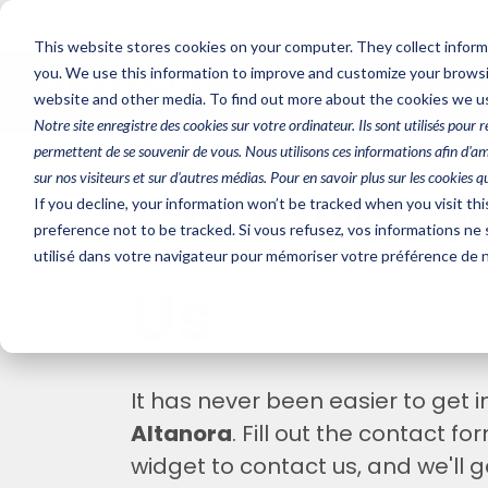
English
Login
Free Assessment
This website stores cookies on your computer. They collect infor
you. We use this information to improve and customize your browsin
Citri
English
website and other media. To find out more about the cookies we us
Français - Canada
Notre site enregistre des cookies sur votre ordinateur. Ils sont utilisés pour
permettent de se souvenir de vous. Nous utilisons ces informations afin d'am
sur nos visiteurs et sur d'autres médias. Pour en savoir plus sur les cookies q
Connect W
If you decline, your information won’t be tracked when you visit th
preference not to be tracked. Si vous refusez, vos informations ne 
utilisé dans votre navigateur pour mémoriser votre préférence de ne
Us
It has never been easier to get i
Altanora
. Fill out the contact f
widget to contact us, and we'll 