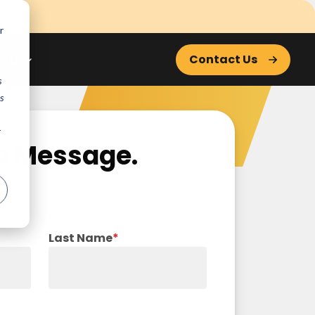
r
ora
Contact Us
s
s
r
a Message.
Last Name
*