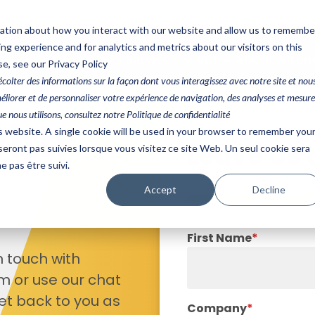
mation about how you interact with our website and allow us to remembe
g experience and for analytics and metrics about our visitors on this
x
IaaS
Managed Services
VDI
About Altan
e, see our Privacy Policy
 récolter des informations sur la façon dont vous interagissez avec notre site et nou
éliorer et de personnaliser votre expérience de navigation, des analyses et mesure
ue nous utilisons, consultez notre Politique de confidentialité
ith
is website. A single cookie will be used in your browser to remember you
Leave Us 
seront pas suivies lorsque vous visitez ce site Web. Un seul cookie sera
 pas être suivi.
Accept
Decline
First Name
*
n touch with
orm or use our chat
get back to you as
Company
*