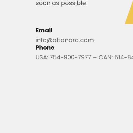
soon as possible!
Leaflet
+
Email
−
info@altanora.com
Phone
USA:
754-900-7977
– CAN:
514-8