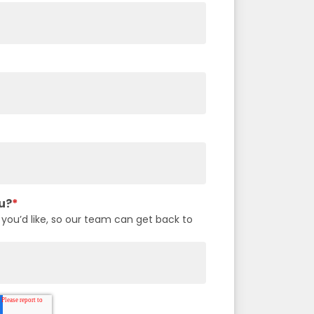
u?
*
 you’d like, so our team can get back to