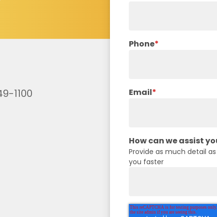
|
©
OpenStreetMap
contributors
Phone
*
Email
*
49-1100
How can we assist yo
Provide as much detail as
you faster