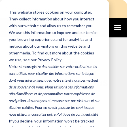
Login
Free Assessment
This website stores cookies on your computer.
They collect information about how you interact
with our website and allow us to remember you.
We use this information to improve and customize
January 10, 2024
your browsing experience and for analytics and
metrics about our visitors on this website and
Altanora:
other media. To find out more about the cookies
Revolutionizing
we use, see our Privacy Policy
Notre site enregistre des cookies sur votre ordinateur. Ils
Remote Work with
sont utilisés pour récolter des informations sur la façon
Secure VDI and DaaS
dont vous interagissez avec notre site et nous permettent
de se souvenir de vous. Nous utilisons ces informations
Solutions
afin d'améliorer et de personnaliser votre expérience de
navigation, des analyses et mesures sur nos visiteurs et sur
d'autres médias. Pour en savoir plus sur les cookies que
Team Altanora
nous utilisons, consultez notre Politique de confidentialité
If you decline, your information won’t be tracked