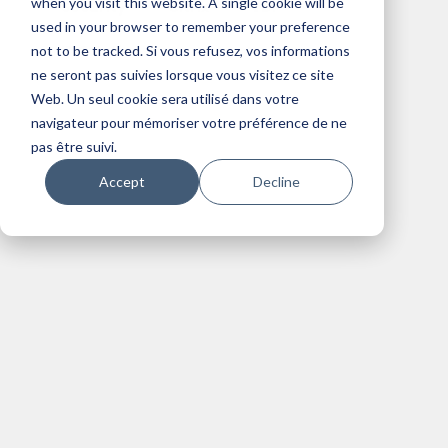
when you visit this website. A single cookie will be
Security
Citrix
VDI
used in your browser to remember your preference
IT Solutions
not to be tracked. Si vous refusez, vos informations
ne seront pas suivies lorsque vous visitez ce site
Web. Un seul cookie sera utilisé dans votre
navigateur pour mémoriser votre préférence de ne
pas être suivi.
Accept
Decline