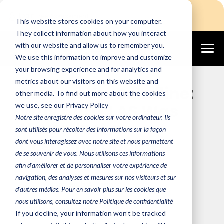
Login
Free Assessment
This website stores cookies on your computer.
They collect information about how you interact
with our website and allow us to remember you.
We use this information to improve and customize
May 27, 2026
your browsing experience and for analytics and
metrics about our visitors on this website and
Beyond the Deadline:
other media. To find out more about the cookies
Why Citrix LAS Was
we use, see our Privacy Policy
Notre site enregistre des cookies sur votre ordinateur. Ils
Never Just a
sont utilisés pour récolter des informations sur la façon
Licensing Update
dont vous interagissez avec notre site et nous permettent
de se souvenir de vous. Nous utilisons ces informations
afin d'améliorer et de personnaliser votre expérience de
navigation, des analyses et mesures sur nos visiteurs et sur
Nora with Altanora
d'autres médias. Pour en savoir plus sur les cookies que
nous utilisons, consultez notre Politique de confidentialité
IT Management
Citrix
If you decline, your information won’t be tracked