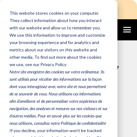
Login
Free Assessment
This website stores cookies on your computer.
They collect information about how you interact
with our website and allow us to remember you.
We use this information to improve and customize
December 2, 2025
your browsing experience and for analytics and
metrics about our visitors on this website and
From Fixed Cost to
other media. To find out more about the cookies
Flexible Control: Why
we use, see our Privacy Policy
Notre site enregistre des cookies sur votre ordinateur. Ils
Your Citrix Licensing
sont utilisés pour récolter des informations sur la façon
Needs a Pay-As-
dont vous interagissez avec notre site et nous permettent
de se souvenir de vous. Nous utilisons ces informations
You-Go Strategy
afin d'améliorer et de personnaliser votre expérience de
navigation, des analyses et mesures sur nos visiteurs et sur
d'autres médias. Pour en savoir plus sur les cookies que
Team Altanora
nous utilisons, consultez notre Politique de confidentialité
If you decline, your information won’t be tracked