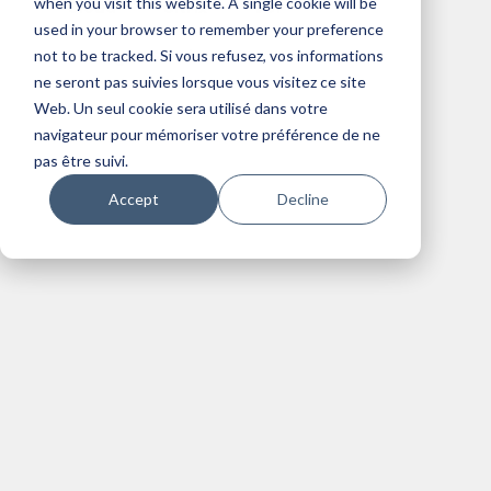
when you visit this website. A single cookie will be
Cloud
Citrix
VDI
used in your browser to remember your preference
Managed Services
not to be tracked. Si vous refusez, vos informations
ne seront pas suivies lorsque vous visitez ce site
Web. Un seul cookie sera utilisé dans votre
navigateur pour mémoriser votre préférence de ne
pas être suivi.
Accept
Decline