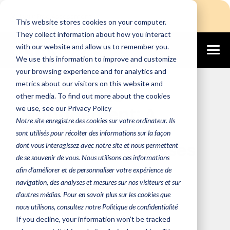
Login
Free Assessment
This website stores cookies on your computer.
They collect information about how you interact
with our website and allow us to remember you.
We use this information to improve and customize
February 20, 2024
your browsing experience and for analytics and
metrics about our visitors on this website and
Citrix Profile
other media. To find out more about the cookies
Management: A
we use, see our Privacy Policy
Notre site enregistre des cookies sur votre ordinateur. Ils
Comprehensive
sont utilisés pour récolter des informations sur la façon
Guide for Businesses
dont vous interagissez avec notre site et nous permettent
de se souvenir de vous. Nous utilisons ces informations
afin d'améliorer et de personnaliser votre expérience de
navigation, des analyses et mesures sur nos visiteurs et sur
Team Altanora
Citrix
d'autres médias. Pour en savoir plus sur les cookies que
nous utilisons, consultez notre Politique de confidentialité
If you decline, your information won’t be tracked